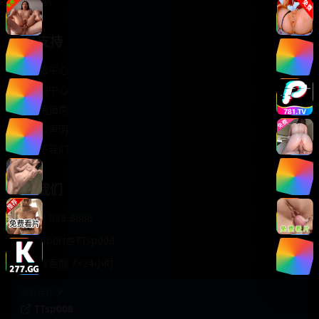
轻松喜剧
服务支持
客服中心
帮助中心
使用指南
版权声明
关于我们
联系我们
400-888-8888
support@TTsp008
在线客服 7×24小时
商务合作✈️
TTsp008