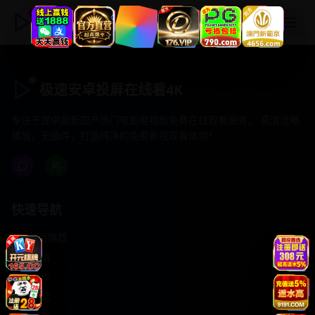
极速安卓投屏在线看4K
极速安卓投屏在线看4K
专注于提供最新国产热门电影电视剧免费在线观看服务， 高清流畅
播放，无插件，打造纯净的免费影视观看体验！
快速导航
首页推荐
精选剧情
热门动作
浪漫爱情