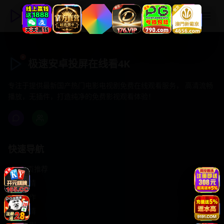
极速安卓投屏在线看4K
极速安卓投屏在线看4K
专注于提供最新国产热门电影电视剧免费在线观看服务， 高清流畅
播放，无插件，打造纯净的免费影视观看体验！
快速导航
首页推荐
精选剧情
热门动作
浪漫爱情