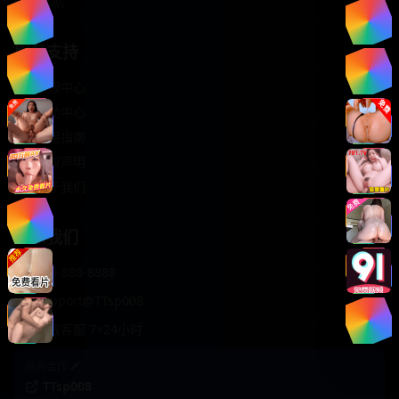
轻松喜剧
服务支持
客服中心
帮助中心
使用指南
版权声明
关于我们
联系我们
400-888-8888
support@TTsp008
在线客服 7×24小时
商务合作✈️
TTsp008