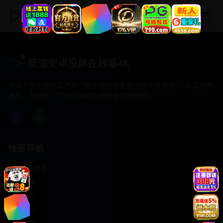
极速安卓投屏在线看4K
极速安卓投屏在线看4K
专注于提供最新国产热门电影电视剧免费在线观看服务， 高清流畅
播放，无插件，打造纯净的免费影视观看体验！
快速导航
首页推荐
精选剧情
热门动作
浪漫爱情