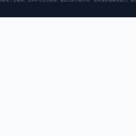
均来源于互联网，仅供学习交流使用，版权归原作者所有。 如有侵权请联系我们，我们